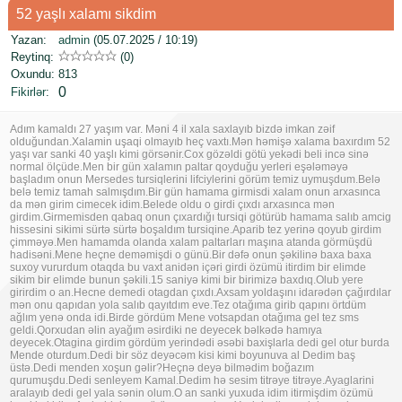
52 yaşlı xalamı sikdim
Yazan:
admin
(05.07.2025 / 10:19)
Reytinq:
(0)
Oxundu:
813
0
Fikirlər
:
Adım kamaldı 27 yaşım var. Məni 4 il xala saxlayıb bizdə imkan zəif
olduğundan.Xalamin uşaqi olmayıb heç vaxtı.Mən həmişə xalama baxırdım 52
yaşı var sanki 40 yaşlı kimi görsənir.Cox gözəldi götü yekədi beli incə sinə
normal ölçüde.Men bir gün xalamın paltar qoyduğu yerleri eşələməyə
başladım onun Mersedes tursiqlerini lifciylerini görüm temiz uymuşdum.Belə
belə temiz tamah salmışdım.Bir gün hamama girmisdi xalam onun arxasınca
da mən girim cimecek idim.Belede oldu o girdi çıxdı arxasınca mən
girdim.Girmemisden qabaq onun çıxardığı tursiqi götürüb hamama salıb amcig
hissesini sikimi sürtə sürtə boşaldım tursiqine.Aparib tez yerinə qoyub girdim
çimməyə.Men hamamda olanda xalam paltarları maşına atanda görmüşdü
hadisəni.Mene heçne deməmişdi o günü.Bir dəfə onun şəkilinə baxa baxa
suxoy vururdum otaqda bu vaxt anidən içəri girdi özümü itirdim bir elimde
sikim bir elimde bunun şəkili.15 saniyə kimi bir birimizə baxdıq.Olub yere
girirdim o an.Hecne demedi otagdan çıxdı.Axsam yoldaşını idarədən çağırdılar
mən onu qapıdan yola salıb qayıtdım eve.Tez otağıma girib qapını örtdüm
ağlım yenə onda idi.Birde gördüm Mene votsapdan otağıma gel tez sms
geldi.Qorxudan əlin ayağım əsirdiki ne deyecek bəlkədə hamıya
deyecek.Otagina girdim gördüm yerindədi əsəbi baxişlarla dedi gel otur burda
Mende oturdum.Dedi bir söz deyəcəm kisi kimi boyunuva al Dedim baş
üstə.Dedi menden xoşun gəlir?Heçnə deyə bilmədim boğazım
qurumuşdu.Dedi senleyem Kamal.Dedim hə sesim titrəye titrəye.Ayaglarini
aralayıb dedi gel yala sənin olum.O an sanki yuxuda idim itirmişdim özümü