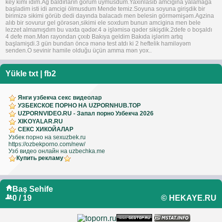
key kimi idim.Ag baldırların görüm uymusdum.Yaxinlasib amcigina yalamaga
başladim isti idi amcigi ölmusdum Mende temiz.Soyuna soyuna girişdik bir
birimizə sikimi görüb dedi dayında balacadı men belesin görməmişəm.Agzina
alıb bir sovurur gel görəsən,sikimi ele soxdum bunun amcigina men bele
lezzet almamışdım bu vaxta qədər.4 ə işləmisə qəder sikişdik.2defe o boşaldı
4 defe mən.Mən rayondan çıxıb Bakıya geldim Bakıda işlərim artıq
başlamişdi.3 gün bundan öncə mənə test atdı ki 2 heftelik hamiləyəm
senden.O sevinir hamile olduğu üçün amma mən yox..
Yükle
txt
|
fb2
Янги узбекча секс видеолар
УЗБЕКСКОЕ ПОРНО НА UZPORNHUB.TOP
UZPORNVIDEO.RU - Запал порно Узбекча 2026
XIKOYALAR.RU
СЕКС ХИКОЙАЛАР
Узбек порно на sexuzbek.ru
https://ozbekporno.com/new/
Узб видео онлайн на uzbechka.me
Купить рекламу
Baş Sehife
0 / 19
© HEKAYE.RU